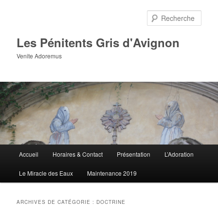
Aller
Aller
au
au
Rech
contenu
contenu
principal
secondaire
Les Pénitents Gris d'Avignon
Venite Adoremus
Menu
Accueil
Horaires & Contact
Présentation
L’Adoration
principal
Le Miracle des Eaux
Maintenance 2019
ARCHIVES DE CATÉGORIE :
DOCTRINE