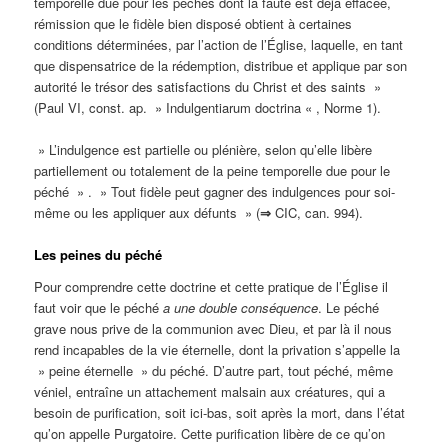
temporelle due pour les péchés dont la faute est déjà effacée,
rémission que le fidèle bien disposé obtient à certaines
conditions déterminées, par l’action de l’Église, laquelle, en tant
que dispensatrice de la rédemption, distribue et applique par son
autorité le trésor des satisfactions du Christ et des saints »
(Paul VI, const. ap. » Indulgentiarum doctrina « , Norme 1).
» L’indulgence est partielle ou plénière, selon qu’elle libère
partiellement ou totalement de la peine temporelle due pour le
péché » . » Tout fidèle peut gagner des indulgences pour soi-
même ou les appliquer aux défunts » (
⇒
CIC, can. 994).
Les peines du péché
Pour comprendre cette doctrine et cette pratique de l’Église il
faut voir que le péché
a une double conséquence
. Le péché
grave nous prive de la communion avec Dieu, et par là il nous
rend incapables de la vie éternelle, dont la privation s’appelle la
» peine éternelle » du péché. D’autre part, tout péché, même
véniel, entraîne un attachement malsain aux créatures, qui a
besoin de purification, soit ici-bas, soit après la mort, dans l’état
qu’on appelle Purgatoire. Cette purification libère de ce qu’on