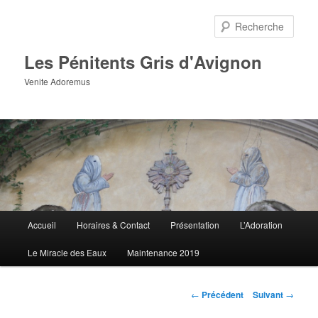
Aller
au
Rech
contenu
principal
Les Pénitents Gris d'Avignon
Venite Adoremus
Menu
Accueil
Horaires & Contact
Présentation
L’Adoration
principal
Le Miracle des Eaux
Maintenance 2019
Navigation
←
Précédent
Suivant
→
des