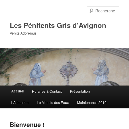
Aller
au
Rech
contenu
principal
Les Pénitents Gris d'Avignon
Venite Adoremus
Menu
Accueil
Horaires & Contact
Présentation
principal
L’Adoration
Le Miracle des Eaux
Maintenance 2019
Bienvenue !