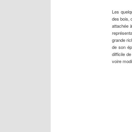
Les quelq
des bois, 
attachée à
représenta
grande ric
de son épo
difficile 
voire modi