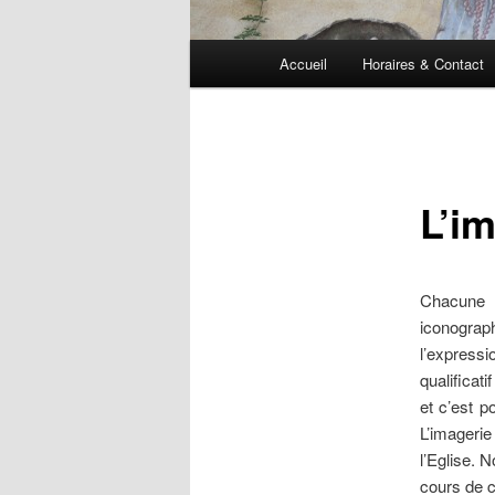
Menu
Accueil
Horaires & Contact
principal
L’i
Chacune 
iconogra
l’express
qualificati
et c’est p
L’imagerie
l’Eglise. 
cours de 