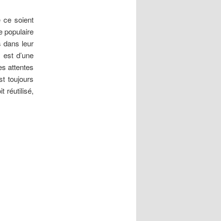
 ce soient
e populaire
s dans leur
e est d’une
es attentes
st toujours
 réutilisé,