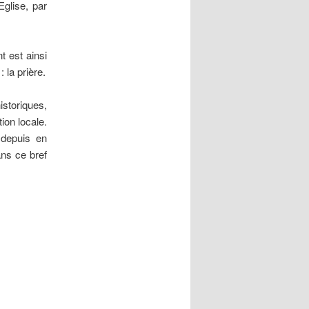
glise, par
 est ainsi
la prière.
storiques,
ion locale.
 depuis en
ans ce bref