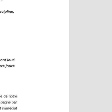
scipline.
ront loué
ers jours
ce de notre
ompagné par
st immédiat