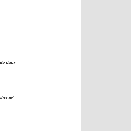
 de deux
uius ad