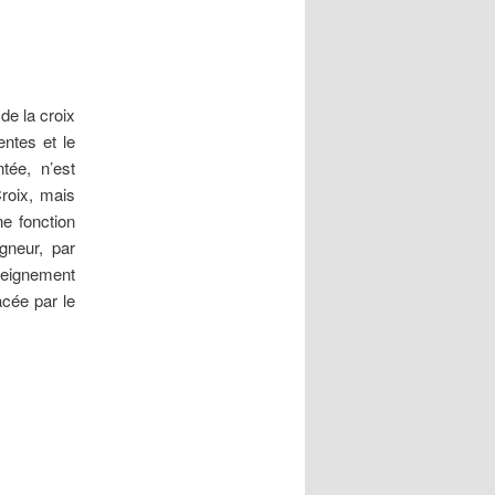
de la croix
entes et le
ntée, n’est
Croix, mais
ne fonction
gneur, par
seignement
acée par le