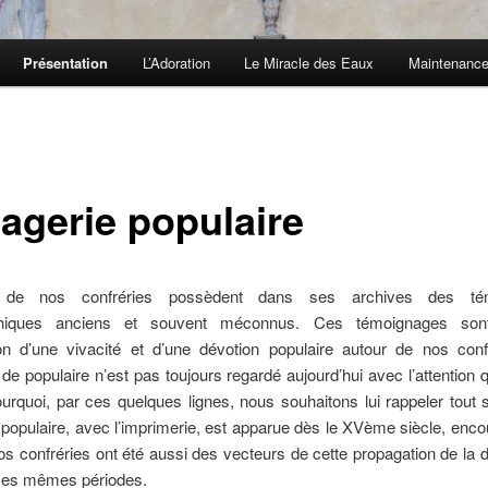
Présentation
L’Adoration
Le Miracle des Eaux
Maintenance
magerie populaire
de nos confréries possèdent dans ses archives des té
phiques anciens et souvent méconnus. Ces témoignages sont
ion d’une vivacité et d’une dévotion populaire autour de nos conf
f de populaire n’est pas toujours regardé aujourd’hui avec l’attention q
ourquoi, par ces quelques lignes, nous souhaitons lui rappeler tout s
 populaire, avec l’imprimerie, est apparue dès le XVème siècle, enc
Nos confréries ont été aussi des vecteurs de cette propagation de la 
ces mêmes périodes.