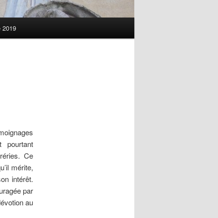
 2019
moignages
 pourtant
réries. Ce
u’il mérite,
on intérêt.
ouragée par
dévotion au