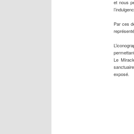
et nous p
l’indulgen
Par ces d
représent
L’iconogr
permettant
Le Miracl
sanctuaire
exposé.