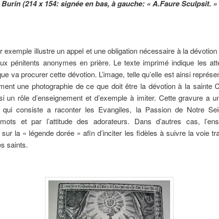
Burin (214 x 154: signée en bas, à gauche: « A.Faure Sculpsit. »
 exemple illustre un appel et une obligation nécessaire à la dévotion 
ux pénitents anonymes en prière. Le texte imprimé indique les att
que va procurer cette dévotion. L’image, telle qu’elle est ainsi représe
ent une photographie de ce que doit être la dévotion à la sainte 
si un rôle d’enseignement et d’exemple à imiter. Cette gravure a u
e qui consiste a raconter les Evangiles, la Passion de Notre Sei
mots et par l’attitude des adorateurs. Dans d’autres cas, l’en
 sur la « légende dorée » afin d’inciter les fidèles à suivre la voie tr
es saints.