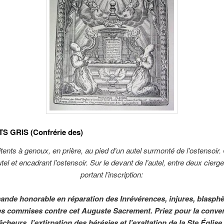
S GRIS (Confrérie des)
ents à genoux, en prière, au pied d’un autel surmonté de l’ostensoir
utel et encadrant l’ostensoir. Sur le devant de l’autel, entre deux cierg
portant l’inscription:
ande honorable en réparation des Inrévérences, injures, blasph
es commises contre cet Auguste Sacrement. Priez pour la conve
êcheurs, l’extirpation des hérésies et l’exaltation de la Ste Église.