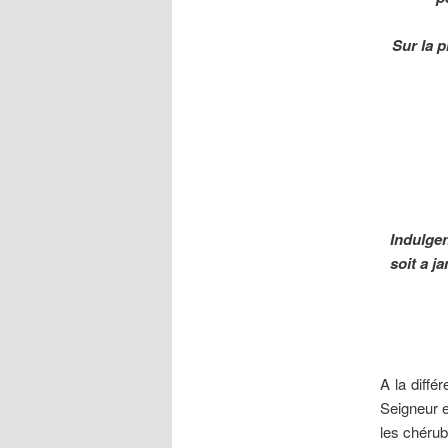
Sur la p
Indulgen
soit a j
A la diffé
Seigneur e
les chérub