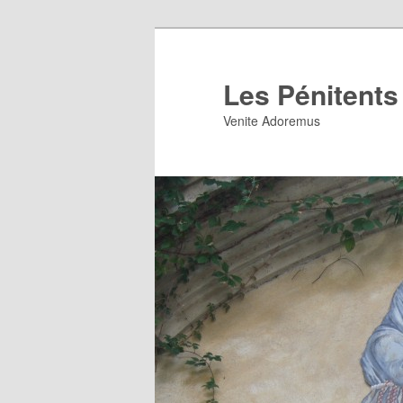
Aller
au
contenu
Les Pénitents
principal
Venite Adoremus