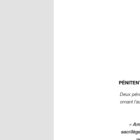
PÉNITENT
Deux pénit
ornant l’a
« Am
sacrilèg
p