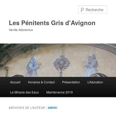
Aller
Aller
au
au
Rech
contenu
contenu
principal
secondaire
Les Pénitents Gris d'Avignon
Venite Adoremus
Menu
Accueil
Horaires & Contact
Présentation
L’Adoration
principal
Le Miracle des Eaux
Maintenance 2019
admin
ARCHIVES DE L’AUTEUR :